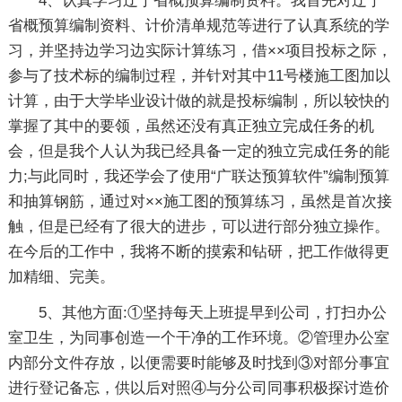
4、认真学习辽宁省概预算编制资料。我首先对辽宁
省概预算编制资料、计价清单规范等进行了认真系统的学
习，并坚持边学习边实际计算练习，借××项目投标之际，
参与了技术标的编制过程，并针对其中11号楼施工图加以
计算，由于大学毕业设计做的就是投标编制，所以较快的
掌握了其中的要领，虽然还没有真正独立完成任务的机
会，但是我个人认为我已经具备一定的独立完成任务的能
力;与此同时，我还学会了使用“广联达预算软件”编制预算
和抽算钢筋，通过对××施工图的预算练习，虽然是首次接
触，但是已经有了很大的进步，可以进行部分独立操作。
在今后的工作中，我将不断的摸索和钻研，把工作做得更
加精细、完美。
5、其他方面:①坚持每天上班提早到公司，打扫办公
室卫生，为同事创造一个干净的工作环境。②管理办公室
内部分文件存放，以便需要时能够及时找到③对部分事宜
进行登记备忘，供以后对照④与分公司同事积极探讨造价