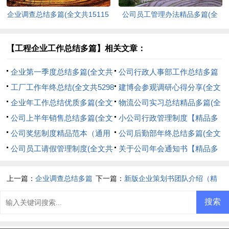
企业调查总结多篇(全文共15115
公司员工管理办法精品多篇(全
字)
文共11945字)
【工程企业工作总结多篇】相关文章：
企业第一季度总结多篇(全文共
公司行政人事部工作总结多篇
5298字)
工厂工作年终总结(全文共5298
(全文共38917字)
建博会参观调研心得分享(全文
字)
企业年工作总结优质多篇(全文
共1097字)
物流公司实习总结精品多篇(全
共6415字)
公司上半年销售总结多篇(全文
文共10084字)
小公司行政管理制度【精品多
共11747字)
公司奖惩制度精品范本（通用
篇】(全文共537字)
公司后勤部年终总结多篇(全文
多篇）(全文共19486字)
公司员工请假管理制度(全文共
共40555字)
关于公司年会通知书【精品多
3407字)
篇】(全文共1175字)
上一篇：
企业调查总结多篇
下一篇：
新版企业策划书团队介绍（精
(全文共15115字)
品多篇）(全文共7367字)