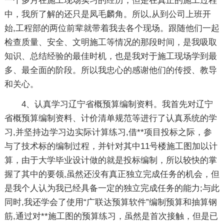
一个多月在施工现场实习的经历，但是在真正的施工过程
中，我所了解的还只是凤毛麟角。所以,从到公司上班开
始,工程部的两位前辈就带着我去各个现场。跟随他们一起
检查质量、安全、文明施工等情况的那段时间，是我吸取
知识、总结经验的最佳时机，也是我对于施工现场学到最
多、最全面的阶段。所以我忠心的感谢他们的传授、教导
和关心。
4、认真学习辽宁省概预算编制资料。我首先对辽宁
省概预算编制资料、计价清单规范等进行了认真系统的学
习,并坚持边学习边实际计算练习,借**项目投标之际，参
与了技术标的编制过程，并针对其中11号楼施工图加以计
算，由于大学毕业设计做的就是投标编制，所以较快的掌
握了其中的要领,虽然还没有真正独立完成任务的机会，但
是我个人认为我已经具备一定的独立完成任务的能力;与此
同时,我还学会了使用“广联达预算软件”编制预算和抽算钢
筋,通过对**施工图的预算练习，虽然是首次接触，但是已