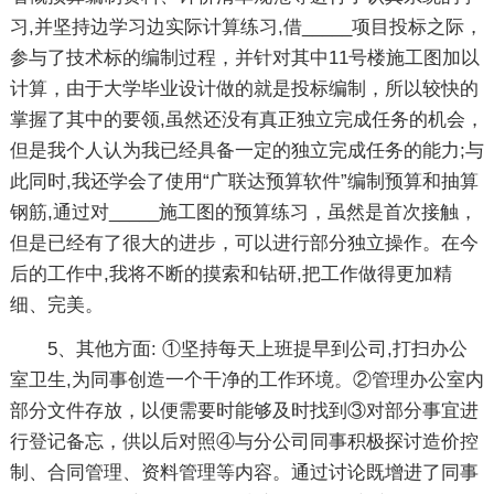
习,并坚持边学习边实际计算练习,借_____项目投标之际，
参与了技术标的编制过程，并针对其中11号楼施工图加以
计算，由于大学毕业设计做的就是投标编制，所以较快的
掌握了其中的要领,虽然还没有真正独立完成任务的机会，
但是我个人认为我已经具备一定的独立完成任务的能力;与
此同时,我还学会了使用“广联达预算软件”编制预算和抽算
钢筋,通过对_____施工图的预算练习，虽然是首次接触，
但是已经有了很大的进步，可以进行部分独立操作。在今
后的工作中,我将不断的摸索和钻研,把工作做得更加精
细、完美。
5、其他方面: ①坚持每天上班提早到公司,打扫办公
室卫生,为同事创造一个干净的工作环境。②管理办公室内
部分文件存放，以便需要时能够及时找到③对部分事宜进
行登记备忘，供以后对照④与分公司同事积极探讨造价控
制、合同管理、资料管理等内容。通过讨论既增进了同事