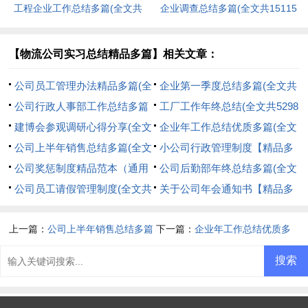
工程企业工作总结多篇(全文共
企业调查总结多篇(全文共15115
27448字)
字)
【物流公司实习总结精品多篇】相关文章：
公司员工管理办法精品多篇(全
企业第一季度总结多篇(全文共
文共11945字)
公司行政人事部工作总结多篇
5298字)
工厂工作年终总结(全文共5298
(全文共38917字)
建博会参观调研心得分享(全文
字)
企业年工作总结优质多篇(全文
共1097字)
公司上半年销售总结多篇(全文
共6415字)
小公司行政管理制度【精品多
共11747字)
公司奖惩制度精品范本（通用
篇】(全文共537字)
公司后勤部年终总结多篇(全文
多篇）(全文共19486字)
公司员工请假管理制度(全文共
共40555字)
关于公司年会通知书【精品多
3407字)
篇】(全文共1175字)
上一篇：
公司上半年销售总结多篇
下一篇：
企业年工作总结优质多
(全文共11747字)
篇(全文共6415字)