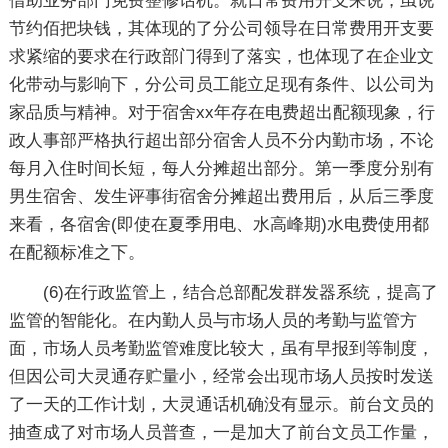
借助业务部门免费整修话机。就日常费用开支来说，虽说
节约佰把块钱，其体现的了分公司领导在日常费用开支要
求紧缩的要求在行政部门得到了落实，也体现了在企业文
化带动与影响下，分公司员工能立足现有条件、以公司为
家品质与精神。对于宿舍xx年存在电费超出配额现象，行
政人事部严格执行超出部分宿舍人员不分内勤市场，不论
每月入住时间长短，每人分摊超出部分。第一季度分别有
男生宿舍、发生评事街宿舍分摊超出费用后，从后三季度
来看，各宿舍(即使在夏季用电、水高峰期)水电费使用都
在配额标准之下。
(6)在行政监管上，结合总部配发群发器系统，提高了
监管的智能化。在内勤人员与市场人员的考勤与监管方
面，市场人员考勤监管难度比较大，虽有早报到等制度，
但因公司大灵通存贮量小，经常会出现市场人员按时发送
了一天的工作计划，大灵通话机确没有显示。前台文员的
抽查成了对市场人员普查，一是加大了前台文员工作量，