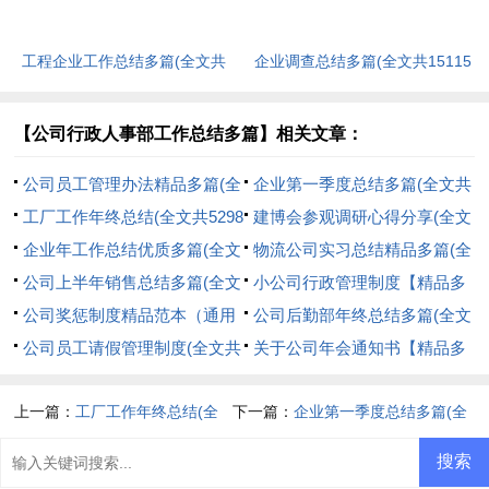
工程企业工作总结多篇(全文共
企业调查总结多篇(全文共15115
27448字)
字)
【公司行政人事部工作总结多篇】相关文章：
公司员工管理办法精品多篇(全
企业第一季度总结多篇(全文共
文共11945字)
工厂工作年终总结(全文共5298
5298字)
建博会参观调研心得分享(全文
字)
企业年工作总结优质多篇(全文
共1097字)
物流公司实习总结精品多篇(全
共6415字)
公司上半年销售总结多篇(全文
文共10084字)
小公司行政管理制度【精品多
共11747字)
公司奖惩制度精品范本（通用
篇】(全文共537字)
公司后勤部年终总结多篇(全文
多篇）(全文共19486字)
公司员工请假管理制度(全文共
共40555字)
关于公司年会通知书【精品多
3407字)
篇】(全文共1175字)
上一篇：
工厂工作年终总结(全
下一篇：
企业第一季度总结多篇(全
文共5298字)
文共5298字)