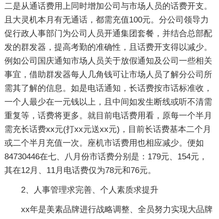
二是从通话费用上同时增加公司与市场人员的话费开支。
且大灵机本月有无通话，都需充值100元。分公司领导力
促行政人事部门为公司人员开通集团套餐，并结合总部配
发的群发器，提高考勤的准确性，且话费开支得以减少。
例如公司国庆通知市场人员关于放假通知及公司一些相关
事宜，借助群发器每人几角钱可让市场人员了解分公司所
需其了解的信息。如是电话通知，长话费按市话标准收，
一个人最少在一元钱以上，且中间如发生断线或听不清需
重复等，话费将更多。就目前电话费用看，原每一个半月
需充长话费xx元(打xx元送xx元)，目前长话费基本二个月
或二个半月充值一次。座机市话费用也相应减少。便如
84730446在七、八月份市话费分别是：179元、154元，
其在12月、11月电话费仅为78元和76元。
2、人事管理求完善、个人素质求提升
xx年是美素品牌进行战略调整、全员努力实现大品牌