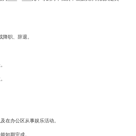
或降职、辞退。
谈。
微。
以及在办公区从事娱乐活动。
未能如期完成。