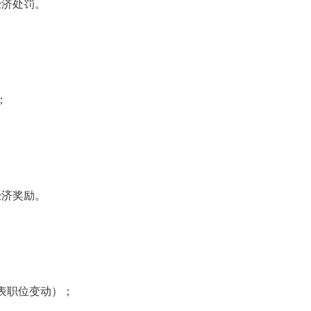
经济处罚。
；
经济奖励。
表职位变动）；