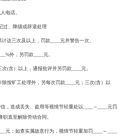
私人电话。
记过、降级或辞退处理
月累计达三次及以上，罚款____元并警告一次。
_%外，另罚款____元。
三次(含）以上，通报批评并另罚款____元。
除按旷工处理外，另每次罚款____元；三次(含）以
，造成丢失、盗用等视情节轻重处以____～____元罚
降职直至解除劳动合同。
_元；如查实属故意行为，视情节轻重加罚____～____