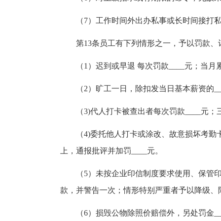
（7）工作时间外出办私事或长时间接打
第13条员工有下列情形之一，予以罚款、
（1）迟到或早退 每次罚款____元；当
（2）旷工一日，除扣发当日基本薪资的___
（3)代人打卡被查出者每次罚款____元；
（4)委托他人打卡或涂改、故意损坏考勤卡
上，通报批评并加罚____元。
（5）未按企业印信制度要求使用、保管印信
款，并警告一次；情形特别严重者予以降级、
（6）损毁公物除照价赔偿外，另处罚金___