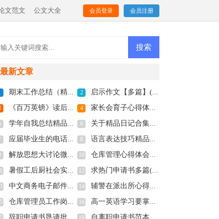
论文范文
公文大全
会员登录
会员注册
最新文章
期末工作总结（精彩多篇）(全文共5521字)
启示作文【多篇】(全文共1400字)
1
2
《百万英镑》读后感精品多篇(全文共5067字)
家长会育子心得体会优质多篇(全文共7714字)
3
4
学年自我总结精品精彩多篇(全文共8656字)
关于精品日记合集多篇(全文共4526字)
5
6
应届毕业生的电话面试技巧分享(全文共3555字)
语言表达技巧精品多篇(全文共9049字)
7
8
解放思想大讨论微党课讲稿(全文共1336字)
仓库管理心得体会（合集6篇）(全文共11031字)
9
10
暑假工后厨社会实践报告新版多篇(全文共8094字)
求热门申请书多篇(全文共3968字)
1
12
中文商务电子邮件格式（通用多篇）(全文共2381字)
辅警在派出所心得体会多篇(全文共7685字)
3
14
仓库管理员工作岗位职责（精品多篇）(全文共1764字)
高一英语学习要掌握哪些部分(全文共959字)
5
16
辞职申请书恳请批准【精品多篇】(全文共1993字)
自离职申请书范本多篇(全文共4524字)
7
18