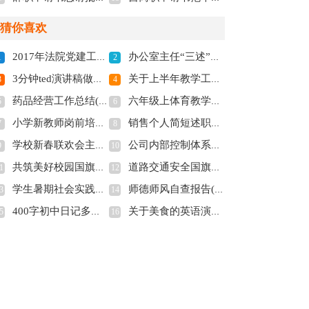
猜你喜欢
2017年法院党建工作总结范文_法院党建工作总结2017(全文共5784字)
办公室主任“三述”报告(全文共2002字)
1
2
3分钟ted演讲稿做自己多篇(全文共5020字)
关于上半年教学工作总结汇编七篇(全文共11588字)
3
4
药品经营工作总结(精选多篇)(全文共8098字)
六年级上体育教学计划(全文共3486字)
5
6
小学新教师岗前培训心得工作总结(全文共4085字)
销售个人简短述职报告6篇(全文共8491字)
7
8
学校新春联欢会主持词(全文共7103字)
公司内部控制体系评价报告(全文共6454字)
9
10
共筑美好校园国旗下讲话稿(全文共4366字)
道路交通安全国旗下演讲话稿(全文共2634字)
1
12
学生暑期社会实践总结(全文共21451字)
师德师风自查报告(全文共10969字)
3
14
400字初中日记多篇(全文共2944字)
关于美食的英语演讲稿多篇(全文共1078字)
5
16