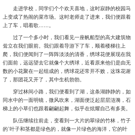
走进学校，同学们个个欢天喜地，这时寂静的校园马
上变成了热闹的菜市场。这时老师走了进来，我们便跟着
上了车，唱着歌……。
过了一个多小时，我们看见一座帆船型的高大建筑物
耸立在我们眼前。我们跟着导游下了车，顺着楼梯往上
爬，我们便闻到了一阵阵淡淡的清香，绣球花便展现在我
们面前，远远望去它就像个大绣球，近看原来他们是由无
数的小花聚在一起组成的，绣球花还常开不败，这珠花谢
了，那团花又开了，其中生机勃勃。
穿过林间小路，我们便看到了湖，这条湖静静的，如
同水中的一面明镜，微风吹来，湖面便泛起层层涟漪，石
梯上的小草们也跟着翩翩起舞，似乎在炫耀自己有多美。
队伍继续往前走，变看到一大片的翠绿的竹林，竹子
的`叶子和茎都是绿色的，就像一片绿色的海洋，它的叶