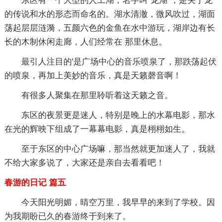
东区有一个大型的人工湖，名字叫“龙湖”，是关于龙
的传说和水的形态而命名的。湖水清澈，微风吹过，湖面
荡起层层涟漪，五颜六色的金鱼在水中游玩，湖岸边有长
长的木制休闲走廊，人们经常在 那里休息。
最引人注目的'是广场中心的音乐喷泉了，那跌荡起伏
的喷泉，再加上美妙的音乐，真是天籁磬音啊！
有很多人聚集在那里聆听着这天籁之音。
东区的夜景更是迷人，特别是晚上的水幕电影，那水
在光的辉映下组成了一幕幕电影，真是栩栩如生。
至于东区的中心广场嘛，那当然就更加迷人了，我就
不给大家多说了，大家还是亲自去看看吧！
春游的日记 篇五
今天阳光明媚，晴空万里，我早早的来到了学校。因
为我期盼已久的春游终于到来了。