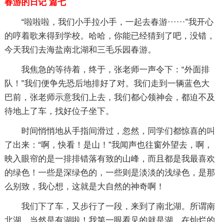
春游的日记 篇七
“啦啦啦，我们小手拉小手，一起去春游······”我开心
的哼着歌来得到学校。哈哈，你能已经猜到了吧，没错，
今天我们去海盐南北湖和三毛乐园春游。
我焦急的等待着，终于，张老师一声令下：“外面排
队！”我们便争先恐后地排好了对。我们走到一辆蓝色大
巴前，张老师示意我们上去，我们都心领神会，都迫不及
待地上了车，找好位子坐下。
时间悄悄地从手指间滑过，忽然，同学们都惊喜的叫
了出来：“啊，快看！是山！”我闻声也往窗外望去，啊，
映入眼帘的是一排排错落有致的山峰，而且都是我最喜欢
的绿色！一些是深绿色的，一些则是淡淡的浅绿色，是那
么别致，我心想，这就是大自然的神奇啊！
我们下了车，又步行了一段，来到了南北湖。所谓南
北湖，当然是有湖啦！我第一眼看见的就是湖。在灿烂的