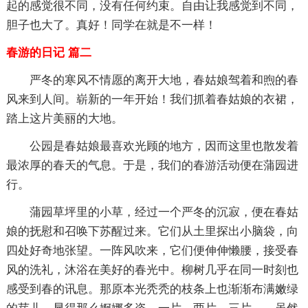
起的感觉很不同，没有任何约束。自由让我感觉到不同，
胆子也大了。真好！同学在就是不一样！
春游的日记 篇二
严冬的寒风不情愿的离开大地，春姑娘驾着和煦的春
风来到人间。崭新的一年开始！我们抓着春姑娘的衣裙，
踏上这片美丽的大地。
公园是春姑娘最喜欢光顾的地方，因而这里也散发着
最浓厚的春天的气息。于是，我们的春游活动便在蒲园进
行。
蒲园草坪里的小草，经过一个严冬的沉寂，便在春姑
娘的抚慰和召唤下苏醒过来。它们从土里探出小脑袋，向
四处好奇地张望。一阵风吹来，它们便伸伸懒腰，接受春
风的洗礼，沐浴在美好的春光中。柳树几乎在同一时刻也
感受到春的讯息。那原本光秃秃的枝条上也渐渐布满嫩绿