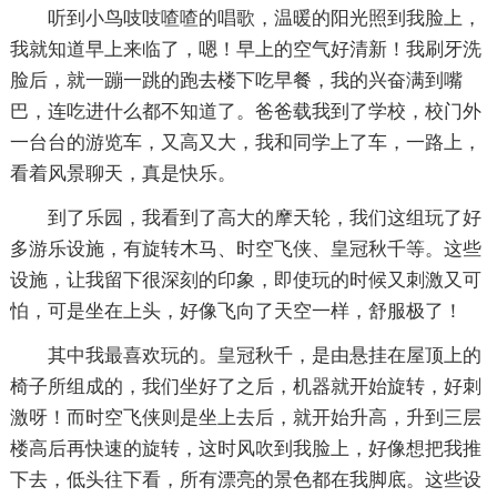
听到小鸟吱吱喳喳的唱歌，温暖的阳光照到我脸上，
我就知道早上来临了，嗯！早上的空气好清新！我刷牙洗
脸后，就一蹦一跳的跑去楼下吃早餐，我的兴奋满到嘴
巴，连吃进什么都不知道了。爸爸载我到了学校，校门外
一台台的游览车，又高又大，我和同学上了车，一路上，
看着风景聊天，真是快乐。
到了乐园，我看到了高大的摩天轮，我们这组玩了好
多游乐设施，有旋转木马、时空飞侠、皇冠秋千等。这些
设施，让我留下很深刻的印象，即使玩的时候又刺激又可
怕，可是坐在上头，好像飞向了天空一样，舒服极了！
其中我最喜欢玩的。皇冠秋千，是由悬挂在屋顶上的
椅子所组成的，我们坐好了之后，机器就开始旋转，好刺
激呀！而时空飞侠则是坐上去后，就开始升高，升到三层
楼高后再快速的旋转，这时风吹到我脸上，好像想把我推
下去，低头往下看，所有漂亮的景色都在我脚底。这些设