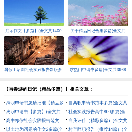
启示作文【多篇】(全文共1400
关于精品日记合集多篇(全文共
字)
4526字)
暑假工后厨社会实践报告新版多
求热门申请书多篇(全文共3968
篇(全文共8094字)
字)
【写春游的日记（精品多篇）】相关文章：
辞职申请书恳请批准【精品多
自离职申请书范本多篇(全文共
篇】(全文共1993字)
离职申请书【多篇】(全文共
4524字)
社会实践报告高中800多篇(全
3077字)
高中寒假社会实践报告范文
文共5414字)
自我评价（精彩多篇）(全文共
（精选26篇）(全文共32096字)
以土地为话题的作文2多篇(全
1634字)
村官辞职报告（推荐14篇）(全