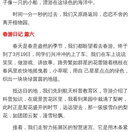
子像一只的小船，漂游在这绿色的海洋中。
时间一分一秒的过去，我们又原路返回，恋恋不舍的
离开植物园。
春游日记 篇六
春天是春意盎然的季节，我们都盼望着去春游。终于
到了3月19日，同学们兴冲冲的上了车。我们在车上说说
笑笑，做游戏、讲故事。路旁繁如群星的花蕾随着桃枝在
春风里欢快地摇曳着，小草呢，用自 己星星点点的绿色，
织出一块块绿茵茵的地毯。
抵达目的地，我们先到航天科普教育区，导游介绍了
科普知识，在观景赏花区里，我看到果园中栽满了梨树，
此时正是梨花盛开的时节，远远望去，那一簇簇雪白的梨
花，如团团云絮，漫雪轻飘。
接着，我们走智力拓展区的智慧迷宫。它是用木条紧