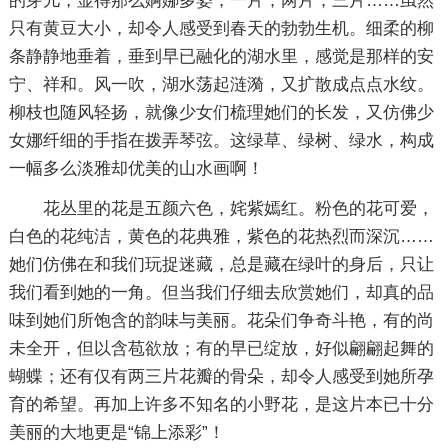
的芽儿，显得那么婀娜多姿，一片，两片，三片……虽然
只有黄豆大小，却令人感受到春天的勃勃生机。细柔的柳
条静静地垂着，垂到早已融化的湖水里，感觉是那样的安
宁、祥和。风一吹，湖水荡起涟漪，又扩散成点点水纹。
柳枝也随风轻扬，就像少女们梳理她们的长发，又仿佛少
女娜纤细的手指在拨弄琴弦。这绿草、绿树、绿水，构成
一幅多么淡雅却优美的山水画啊！
花丛里的花是五颜六色，姹紫嫣红。粉色的花可爱，
白色的花纯洁，黄色的花典雅，紫色的花热烈而深沉……
她们仿佛在和我们玩捉迷藏，总是藏在绿叶的身后，只让
我们看到她的一角。但当我们仔细去欣赏她们，却真的品
味到她们所饱含的韵味与美丽。花朵们争奇斗艳，有的尚
未全开，但以含苞欲放；有的早已绽放，好似翩翩起舞的
蝴蝶；还有仅有两三片花瓣的骨朵，却令人感受到她所孕
育的希望。再加上许多不知名的小野花，是这片本已十分
美丽的大地更是“锦上添彩”！