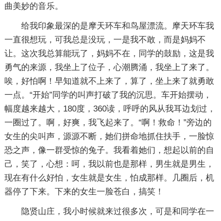
曲美妙的音乐。
给我印象最深的是摩天环车和鸟屋漂流。摩天环车我
一直很想玩，可我总是没玩，一是我不敢，而是妈妈不
让。这次我总算能玩了，妈妈不在，同学的鼓励，这是我
勇气的来源，我坐上了位子，心潮腾涌，我坐上了来了。
唉，好怕啊！早知道就不上来了，算了，坐上来了就勇敢
一点。“开始”同学的叫声打破了我的沉思。车开始摆动，
幅度越来越大，180度，360读，呼呼的风从我耳边划过，
一圈过了。啊，好爽，我飞起来了。“啊！救命！”旁边的
女生的尖叫声，源源不断，她们拼命地抓住扶手，一脸惊
恐之声，像一群受惊的兔子。我看着她们，想起以前的自
己，笑了，心想：呵，我以前也是那样，男生就是男生，
现在有什么好怕，女生就是女生，怕成那样。几圈后，机
器停了下来。下来的女生一脸苍白，搞笑！
隐贤山庄，我小时候就来过很多次，可是和同学在一