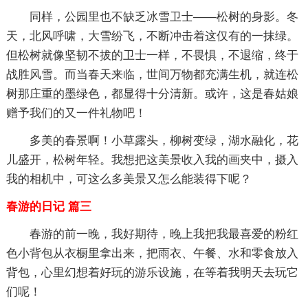
同样，公园里也不缺乏冰雪卫士——松树的身影。冬
天，北风呼啸，大雪纷飞，不断冲击着这仅有的一抹绿。
但松树就像坚韧不拔的卫士一样，不畏惧，不退缩，终于
战胜风雪。而当春天来临，世间万物都充满生机，就连松
树那庄重的墨绿色，都显得十分清新。或许，这是春姑娘
赠予我们的又一件礼物吧！
多美的春景啊！小草露头，柳树变绿，湖水融化，花
儿盛开，松树年轻。我想把这美景收入我的画夹中，摄入
我的相机中，可这么多美景又怎么能装得下呢？
春游的日记 篇三
春游的前一晚，我好期待，晚上我把我最喜爱的粉红
色小背包从衣橱里拿出来，把雨衣、午餐、水和零食放入
背包，心里幻想着好玩的游乐设施，在等着我明天去玩它
们呢！