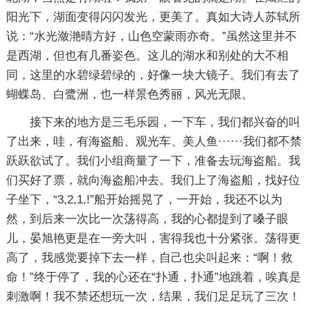
阳光下，湖面变得闪闪发光，更美了。真如大诗人苏轼所
说：“水光潋滟晴方好，山色空蒙雨亦奇。”虽然这里并不
是西湖，但也有几番姿色。这儿的湖水和别处的大不相
同，这里的水碧绿碧绿的，好像一块大镜子。我们有去了
蝴蝶岛、白鹭洲，也一样景色秀丽，风光无限。
接下来的地方是三毛乐园，一下车，我们都兴奋的叫
了出来，哇，有海盗船、观光车、美人鱼······我们都不禁
跃跃欲试了。我们小组商量了一下，准备去玩海盗船。我
们买好了票，就向海盗船冲去。我们上了海盗船，找好位
子坐下，“3,2,1,!”船开始摇晃了，一开始，我还不以为
然，到后来一次比一次荡得高，我的心都提到了嗓子眼
儿，晏旭艳更是在一旁大叫，害得我也十分紧张。荡得更
高了，我感觉要掉下去一样，自己也尖叫起来：“啊！救
命！”终于停了，我的心还在“扑通，扑通”地跳着，唉真是
刺激啊！我不禁还想玩一次，结果，我们足足玩了三次！