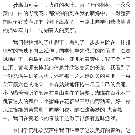
妙高山可美了，火红的枫叶、落了叶的桐树。一朵朵
黄的、白的野菊花，都深深的刻在我的脑海中。一对整齐
的队伍在黄老师的带领下出发了，一路上同学们吱吱喳喳
的描绘着山上一副副春天的美景。
我们很快就到了山脚下，看到了一步步台阶在一排排
绿树的掩映下向上延伸，同学们争先恐后的向前冲，在春
风拂面下、百鸟的加油声中、花儿的芬芳中，我们登上了
山顶，黄老师安排我们休息并欣赏春天的美景，我看到了
一颗充满生机的大树，还有那一片片绿茵茵的草地，一朵
朵五颜六色的花朵，在春姑娘地怀抱中尽显自己的美丽。
小鸟唱着动听的歌声在自由自在的嬉耍，蝴蝶在百花丛中
跳着迷人的舞蹈，小蜜蜂在花群里辛勤的劳动着。好一副
无法描绘的美景啊！同学们都沉醉在这美妙的`大自然
中。我们在黄老师的带领下还做了很多有趣味游戏。
在同学们地欢笑声中我们结束了这次美好的春游。这