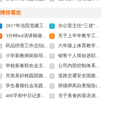
猜你喜欢
2017年法院党建工作总结范文_法院党建工作总结2017(全文共5784字)
办公室主任“三述”报告(全文共2002字)
1
2
3分钟ted演讲稿做自己多篇(全文共5020字)
关于上半年教学工作总结汇编七篇(全文共11588字)
3
4
药品经营工作总结(精选多篇)(全文共8098字)
六年级上体育教学计划(全文共3486字)
5
6
小学新教师岗前培训心得工作总结(全文共4085字)
销售个人简短述职报告6篇(全文共8491字)
7
8
学校新春联欢会主持词(全文共7103字)
公司内部控制体系评价报告(全文共6454字)
9
10
共筑美好校园国旗下讲话稿(全文共4366字)
道路交通安全国旗下演讲话稿(全文共2634字)
1
12
学生暑期社会实践总结(全文共21451字)
师德师风自查报告(全文共10969字)
3
14
400字初中日记多篇(全文共2944字)
关于美食的英语演讲稿多篇(全文共1078字)
5
16