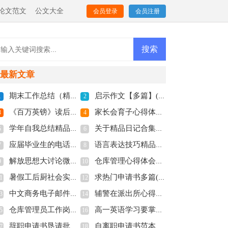
论文范文
公文大全
会员登录
会员注册
最新文章
期末工作总结（精彩多篇）(全文共5521字)
启示作文【多篇】(全文共1400字)
1
2
《百万英镑》读后感精品多篇(全文共5067字)
家长会育子心得体会优质多篇(全文共7714字)
3
4
学年自我总结精品精彩多篇(全文共8656字)
关于精品日记合集多篇(全文共4526字)
5
6
应届毕业生的电话面试技巧分享(全文共3555字)
语言表达技巧精品多篇(全文共9049字)
7
8
解放思想大讨论微党课讲稿(全文共1336字)
仓库管理心得体会（合集6篇）(全文共11031字)
9
10
暑假工后厨社会实践报告新版多篇(全文共8094字)
求热门申请书多篇(全文共3968字)
1
12
中文商务电子邮件格式（通用多篇）(全文共2381字)
辅警在派出所心得体会多篇(全文共7685字)
3
14
仓库管理员工作岗位职责（精品多篇）(全文共1764字)
高一英语学习要掌握哪些部分(全文共959字)
5
16
辞职申请书恳请批准【精品多篇】(全文共1993字)
自离职申请书范本多篇(全文共4524字)
7
18