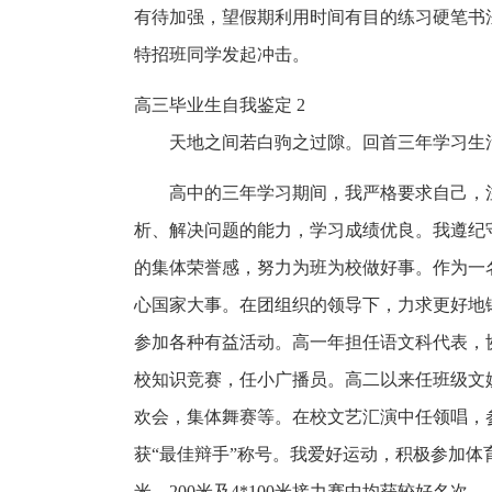
有待加强，望假期利用时间有目的练习硬笔书
特招班同学发起冲击。
高三毕业生自我鉴定 2
天地之间若白驹之过隙。回首三年学习生
高中的三年学习期间，我严格要求自己，
析、解决问题的能力，学习成绩优良。我遵纪
的集体荣誉感，努力为班为校做好事。作为一
心国家大事。在团组织的领导下，力求更好地
参加各种有益活动。高一年担任语文科代表，
校知识竞赛，任小广播员。高二以来任班级文
欢会，集体舞赛等。在校文艺汇演中任领唱，
获“最佳辩手”称号。我爱好运动，积极参加体
米、200米及4*100米接力赛中均获较好名次。