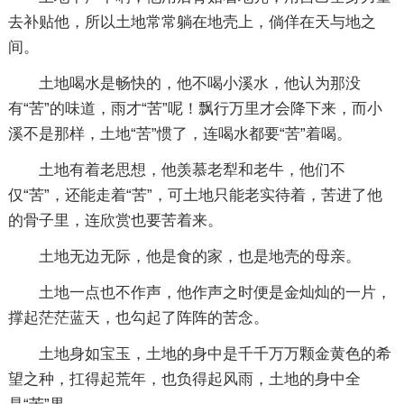
去补贴他，所以土地常常躺在地壳上，倘佯在天与地之
间。
土地喝水是畅快的，他不喝小溪水，他认为那没
有“苦”的味道，雨才“苦”呢！飘行万里才会降下来，而小
溪不是那样，土地“苦”惯了，连喝水都要“苦”着喝。
土地有着老思想，他羡慕老犁和老牛，他们不
仅“苦”，还能走着“苦”，可土地只能老实待着，苦进了他
的骨子里，连欣赏也要苦着来。
土地无边无际，他是食的家，也是地壳的母亲。
土地一点也不作声，他作声之时便是金灿灿的一片，
撑起茫茫蓝天，也勾起了阵阵的苦念。
土地身如宝玉，土地的身中是千千万万颗金黄色的希
望之种，扛得起荒年，也负得起风雨，土地的身中全