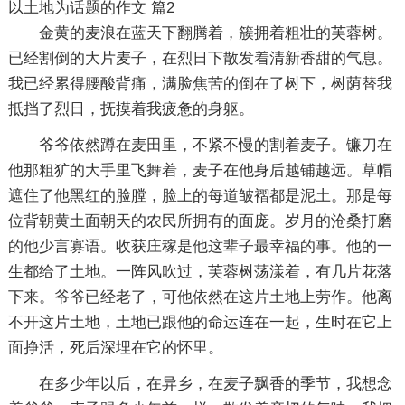
以土地为话题的作文 篇2
金黄的麦浪在蓝天下翻腾着，簇拥着粗壮的芙蓉树。
已经割倒的大片麦子，在烈日下散发着清新香甜的气息。
我已经累得腰酸背痛，满脸焦苦的倒在了树下，树荫替我
抵挡了烈日，抚摸着我疲惫的身躯。
爷爷依然蹲在麦田里，不紧不慢的割着麦子。镰刀在
他那粗犷的大手里飞舞着，麦子在他身后越铺越远。草帽
遮住了他黑红的脸膛，脸上的每道皱褶都是泥土。那是每
位背朝黄土面朝天的农民所拥有的面庞。岁月的沧桑打磨
的他少言寡语。收获庄稼是他这辈子最幸福的事。他的一
生都给了土地。一阵风吹过，芙蓉树荡漾着，有几片花落
下来。爷爷已经老了，可他依然在这片土地上劳作。他离
不开这片土地，土地已跟他的命运连在一起，生时在它上
面挣活，死后深埋在它的怀里。
在多少年以后，在异乡，在麦子飘香的季节，我想念