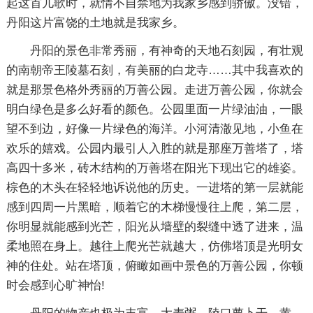
起这首儿歌时，就情不自禁地为我家乡感到骄傲。没错，
丹阳这片富饶的土地就是我家乡。
丹阳的景色非常秀丽，有神奇的天地石刻园，有壮观
的南朝帝王陵墓石刻，有美丽的白龙寺……其中我喜欢的
就是那景色格外秀丽的万善公园。走进万善公园，你就会
明白绿色是多么好看的颜色。公园里面一片绿油油，一眼
望不到边，好像一片绿色的海洋。小河清澈见地，小鱼在
欢乐的嬉戏。公园内最引人入胜的就是那座万善塔了，塔
高四十多米，砖木结构的万善塔在阳光下现出它的雄姿。
棕色的木头在轻轻地诉说他的历史。一进塔的第一层就能
感到四周一片黑暗，顺着它的木梯慢慢往上爬，第二层，
你明显就能感到光芒，阳光从墙壁的裂缝中透了进来，温
柔地照在身上。越往上爬光芒就越大，仿佛塔顶是光明女
神的住处。站在塔顶，俯瞰如画中景色的万善公园，你顿
时会感到心旷神怡!