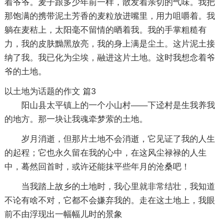
着爷爷。麦子跟多少年前一样，散发着亲切的气味。我把
那饱满的携带泥土芳香的麦粒放进嘴里，用力咀嚼着。我
躺在麦秸上，太阳毫不留情的晒着我。我的手掌粗糙有
力，我的皮肤黝黑放亮，我的身上满是尘土。这片泥土接
纳了我。我已化为尘埃，融进这片土地。这时我想念着爷
爷的土地。
以土地为话题的作文 篇3
阳山县太平镇上的一个小山村——下迳村是生我养我
的地方。那一块让我魂牵梦萦的土地。
岁月消逝，但那片土地不会消逝，它见证了我的人生
的起程；它也永久留在我的心中，在这风尘禄禄的人生
中，蓦然回首时，或许还能抹平些年月的沧桑吧！
当我踏上故乡的土地时，我心里就非常结壮，我知道
不论有啥不对，它都不会嫌弃我的。走在这土地上，我眼
前不由浮现出一幅幅儿时的景象