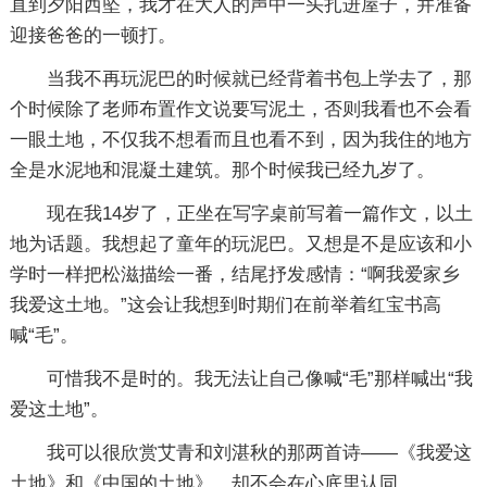
直到夕阳西坠，我才在大人的声中一头扎进屋子，并准备
迎接爸爸的一顿打。
当我不再玩泥巴的时候就已经背着书包上学去了，那
个时候除了老师布置作文说要写泥土，否则我看也不会看
一眼土地，不仅我不想看而且也看不到，因为我住的地方
全是水泥地和混凝土建筑。那个时候我已经九岁了。
现在我14岁了，正坐在写字桌前写着一篇作文，以土
地为话题。我想起了童年的玩泥巴。又想是不是应该和小
学时一样把松滋描绘一番，结尾抒发感情：“啊我爱家乡
我爱这土地。”这会让我想到时期们在前举着红宝书高
喊“毛”。
可惜我不是时的。我无法让自己像喊“毛”那样喊出“我
爱这土地”。
我可以很欣赏艾青和刘湛秋的那两首诗――《我爱这
土地》和《中国的土地》，却不会在心底里认同。