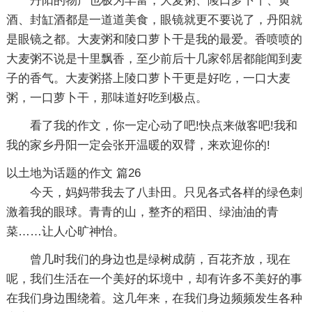
丹阳的物产也极为丰富，大麦粥、陵口萝卜干、黄
酒、封缸酒都是一道道美食，眼镜就更不要说了，丹阳就
是眼镜之都。大麦粥和陵口萝卜干是我的最爱。香喷喷的
大麦粥不说是十里飘香，至少前后十几家邻居都能闻到麦
子的香气。大麦粥搭上陵口萝卜干更是好吃，一口大麦
粥，一口萝卜干，那味道好吃到极点。
看了我的作文，你一定心动了吧!快点来做客吧!我和
我的家乡丹阳一定会张开温暖的双臂，来欢迎你的!
以土地为话题的作文 篇26
今天，妈妈带我去了八卦田。只见各式各样的绿色刺
激着我的眼球。青青的山，整齐的稻田、绿油油的青
菜……让人心旷神怡。
曾几时我们的身边也是绿树成荫，百花齐放，现在
呢，我们生活在一个美好的坏境中，却有许多不美好的事
在我们身边围绕着。这几年来，在我们身边频频发生各种