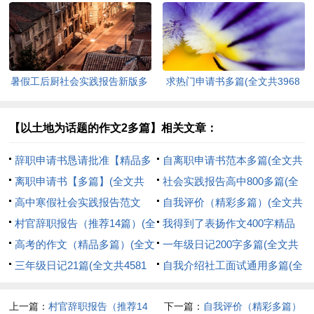
字)
4526字)
暑假工后厨社会实践报告新版多
求热门申请书多篇(全文共3968
篇(全文共8094字)
字)
【以土地为话题的作文2多篇】相关文章：
辞职申请书恳请批准【精品多
自离职申请书范本多篇(全文共
篇】(全文共1993字)
离职申请书【多篇】(全文共
4524字)
社会实践报告高中800多篇(全
3077字)
高中寒假社会实践报告范文
文共5414字)
自我评价（精彩多篇）(全文共
（精选26篇）(全文共32096字)
村官辞职报告（推荐14篇）(全
1634字)
我得到了表扬作文400字精品
文共6522字)
高考的作文（精品多篇）(全文
多篇(全文共1864字)
一年级日记200字多篇(全文共
共3612字)
三年级日记21篇(全文共4581
1927字)
自我介绍社工面试通用多篇(全
字)
文共1658字)
上一篇：
村官辞职报告（推荐14
下一篇：
自我评价（精彩多篇）