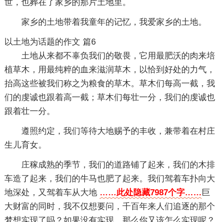
世，也葬在了家乡的那片土地里。
家乡的土地带着我童年的记忆，我爱家乡的土地。
以土地为话题的作文 篇6
土地从来都不辜负我们的敬畏，它用最肥沃的肉来培
植草木，用最纯粹的血来滋润草木，以恰到好处的力气，
抬高这些被我们称之为粮食的草木。草木们每高一截，我
们的虔诚也跟着高一截；草木们每壮一分，我们的虔诚也
跟着壮一分。
遵照约定，我们等待大地赐予的丰收，兼带着在村庄
生儿育女。
庄稼成熟的季节，我们的道路铺了起来，我们的木排
车造了起来，我们的牛马也肥了起来。我们驾着车扑向大
地深处，又驾着车从大地
……此处隐藏7987个字……
巨
大财富的同时，我不仅想要问，千百年来人们追逐的那个
梦想实现了吗？如果没有实现，那么你又该怎么实现呢？