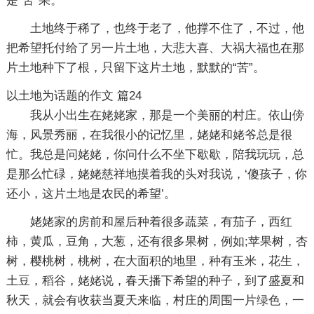
是“苦”果。
土地终于稀了，也终于老了，他撑不住了，不过，他
把希望托付给了另一片土地，大悲大喜、大祸大福也在那
片土地种下了根，只留下这片土地，默默的“苦”。
以土地为话题的作文 篇24
我从小出生在姥姥家，那是一个美丽的村庄。依山傍
海，风景秀丽，在我很小的记忆里，姥姥和姥爷总是很
忙。我总是问姥姥，你问什么不坐下歇歇，陪我玩玩，总
是那么忙碌，姥姥慈祥地摸着我的头对我说，‘傻孩子，你
还小，这片土地是农民的希望’。
姥姥家的房前和屋后种着很多蔬菜，有茄子，西红
柿，黄瓜，豆角，大葱，还有很多果树，例如;苹果树，杏
树，樱桃树，桃树，在大面积的地里，种有玉米，花生，
土豆，稻谷，姥姥说，春天播下希望的种子，到了盛夏和
秋天，就会有收获当夏天来临，村庄的周围一片绿色，一