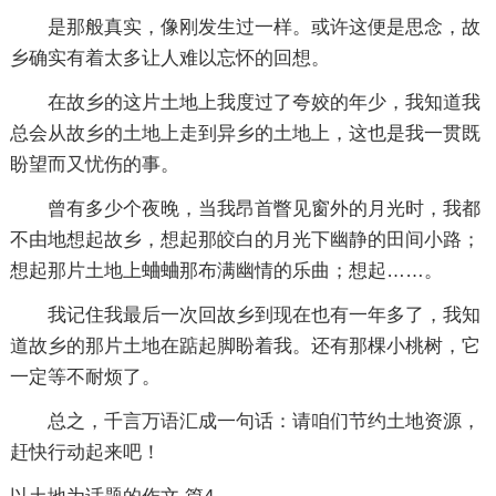
是那般真实，像刚发生过一样。或许这便是思念，故
乡确实有着太多让人难以忘怀的回想。
在故乡的这片土地上我度过了夸姣的年少，我知道我
总会从故乡的土地上走到异乡的土地上，这也是我一贯既
盼望而又忧伤的事。
曾有多少个夜晚，当我昂首瞥见窗外的月光时，我都
不由地想起故乡，想起那皎白的月光下幽静的田间小路；
想起那片土地上蛐蛐那布满幽情的乐曲；想起……。
我记住我最后一次回故乡到现在也有一年多了，我知
道故乡的那片土地在踮起脚盼着我。还有那棵小桃树，它
一定等不耐烦了。
总之，千言万语汇成一句话：请咱们节约土地资源，
赶快行动起来吧！