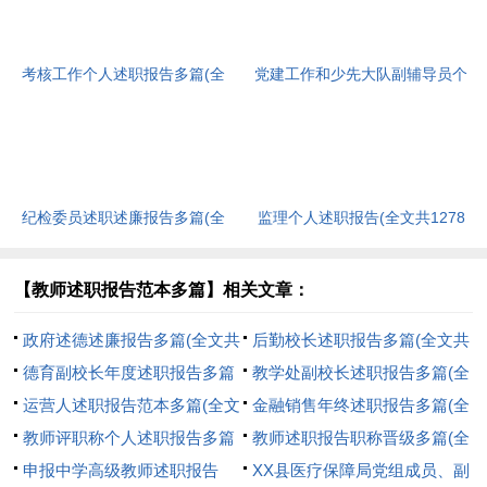
考核工作个人述职报告多篇(全
党建工作和少先大队副辅导员个
文共5459字)
人述职报告(全文共3304字)
纪检委员述职述廉报告多篇(全
监理个人述职报告(全文共1278
文共16214字)
字)
【教师述职报告范本多篇】相关文章：
政府述德述廉报告多篇(全文共
后勤校长述职报告多篇(全文共
17788字)
德育副校长年度述职报告多篇
7952字)
教学处副校长述职报告多篇(全
(全文共6516字)
运营人述职报告范本多篇(全文
文共7920字)
金融销售年终述职报告多篇(全
共6236字)
教师评职称个人述职报告多篇
文共6321字)
教师述职报告职称晋级多篇(全
(全文共12027字)
申报中学高级教师述职报告
文共9399字)
XX县医疗保障局党组成员、副