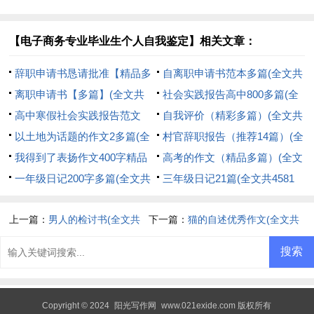
篇(全文共8094字)
字)
【电子商务专业毕业生个人自我鉴定】相关文章：
辞职申请书恳请批准【精品多
自离职申请书范本多篇(全文共
篇】(全文共1993字)
离职申请书【多篇】(全文共
4524字)
社会实践报告高中800多篇(全
3077字)
高中寒假社会实践报告范文
文共5414字)
自我评价（精彩多篇）(全文共
（精选26篇）(全文共32096字)
以土地为话题的作文2多篇(全
1634字)
村官辞职报告（推荐14篇）(全
文共12468字)
我得到了表扬作文400字精品
文共6522字)
高考的作文（精品多篇）(全文
多篇(全文共1864字)
一年级日记200字多篇(全文共
共3612字)
三年级日记21篇(全文共4581
1927字)
字)
上一篇：
男人的检讨书(全文共
下一篇：
猫的自述优秀作文(全文共
6032字)
1548字)
Copyright © 2024
阳光写作网
www.021exide.com 版权所有