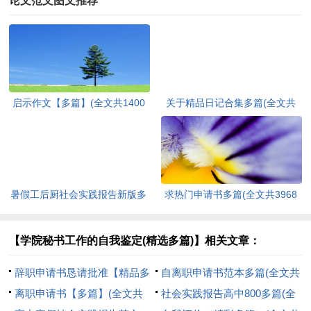
论文范文图文推荐
启示作文【多篇】(全文共1400
关于精品日记合集多篇(全文共
字)
4526字)
暑假工后厨社会实践报告新版多
求热门申请书多篇(全文共3968
篇(全文共8094字)
字)
【学院秘书工作的自我鉴定(精选多篇)】相关文章：
辞职申请书恳请批准【精品多
自离职申请书范本多篇(全文共
篇】(全文共1993字)
离职申请书【多篇】(全文共
4524字)
社会实践报告高中800多篇(全