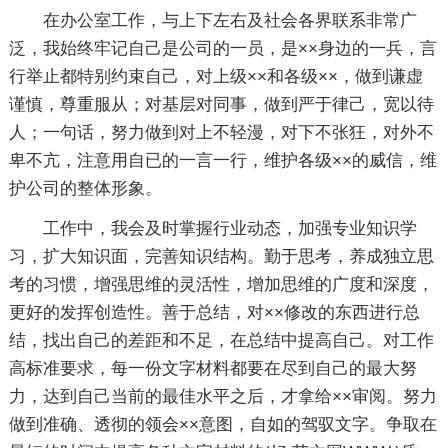
在办公室工作，与上下左右及社会各界联系非常广
泛，我始终牢记自己是公司的一员，是××身边的一兵，言
行举止都特别约束自己，对上级××和各级××，做到谦虚
谨慎，尊重服从；对基层对同事，做到严于律己，宽以待
人；一句话，努力做到对上不轻漫，对下不张狂，对外不
卑不亢，注意用自已的一言一行，维护各级××的威信，维
护公司的整体形象。
工作中，我会及时掌握行业动态，加强专业知识学
习，扩大知识面，完善知识结构。勤于思考，养成独立思
考的习惯，增强思维的灵活性，增加思维的广度和深度，
更好的发挥创造性。善于总结，对××修改的东西进行总
结，找出自己的差距和不足，在总结中提高自己。对工作
高标准要求，每一份文字材料都要在尽到自己的最大努
力，达到自己当前的最佳水平之后，才拿给××审阅。努力
做到准确、透彻的领会××意图，自如的驾驭文字。争取在