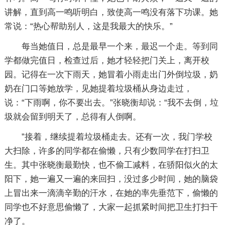
讲解，直到高一鸣听明白，致使高一鸣没有落下功课。她
常说：“热心帮助别人，这是我最大的快乐。”
每当她值日，总是最早一个来，最迟一个走。等到同
学都做完值日，检查过后，她才轻轻把门关上，离开校
园。记得在一次下雨天，她冒着小雨走出门外倒垃圾，奶
奶在门口等她放学，见她提着垃圾桶从身边走过，
说：“下雨啊，你不要出去。”张晓衡却说：“我不去倒，垃
圾就会留到明天了，总得有人倒啊。
”接着，继续提着垃圾桶走去。还有一次，我门学校
大扫除，许多的同学都在偷懒，只有少数同学在打扫卫
生。其中张晓衡最勤快，也不偷工减料，在骄阳似火的太
阳下，她一遍又一遍的来回扫，没过多少时间，她的脑袋
上冒出来一滴滴辛勤的汗水，在她的率先垂范下，偷懒的
同学也不好意思偷懒了，大家一起抓紧时间把卫生打扫干
净了。