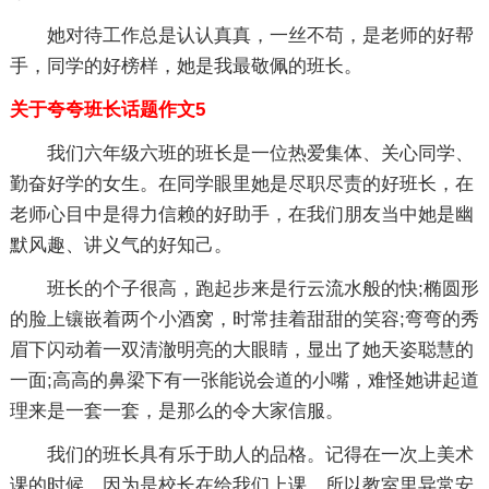
她对待工作总是认认真真，一丝不苟，是老师的好帮
手，同学的好榜样，她是我最敬佩的班长。
关于夸夸班长话题作文5
我们六年级六班的班长是一位热爱集体、关心同学、
勤奋好学的女生。在同学眼里她是尽职尽责的好班长，在
老师心目中是得力信赖的好助手，在我们朋友当中她是幽
默风趣、讲义气的好知己。
班长的个子很高，跑起步来是行云流水般的快;椭圆形
的脸上镶嵌着两个小酒窝，时常挂着甜甜的笑容;弯弯的秀
眉下闪动着一双清澈明亮的大眼睛，显出了她天姿聪慧的
一面;高高的鼻梁下有一张能说会道的小嘴，难怪她讲起道
理来是一套一套，是那么的令大家信服。
我们的班长具有乐于助人的品格。记得在一次上美术
课的时候，因为是校长在给我们上课，所以教室里异常安