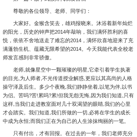
尊敬的各位领导、老师、同学们：
大家好。金猴含笑去，雄鸡报晓来。沐浴着新年灿烂
的阳光，历史的钟声把2014年敲响，我们满怀胜利的喜
悦，依依不舍地送走了难忘的2014，满怀欣喜地迎来了充
满蓬勃生机、蕴藏无限希望的2014。今天我能代表全校老
师发言感到非常骄傲。
老师,就像星空中一颗璀璨的明星,它牵引着学生执著
的目光,为人师者,不光传道授业解惑,更应以其高尚的人格
操守泽及后生。多少个夜晚,我们静静坐着,以笔为伴,以书
为侣。苦吗?苦!累吗?累!但我无怨无悔,因为我们知道,只有
这样,当我们走进教室面对几十双渴望的眼睛,我们的心里
才会踏实。我们知道,我们所做的一切,必将在学生的成长
中成为永恒;而我们正在为自己的人生涂抹绚丽的一笔。
只有付出，才有回报。在过去的一年，我们老师充分