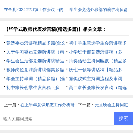
在全县2024年组织工作会议上的
学生会竞选外联部的演讲稿多篇
讲话(全文共11044字)
(全文共5022字)
【毕学式教师代表发言稿(精选多篇)】相关文章：
竞选委员演讲稿精品多篇(全文
初中学生竞选学生会演讲稿多
共4655字)
关于学习委员竞选演讲稿（精
篇(全文共6813字)
小学班干部竞选演讲稿（多
彩多篇）(全文共1126字)
学生会生活部竞选演讲稿精品
篇）(全文共3486字)
抽奖活动主持词幽默（精品多
多篇(全文共4502字)
教师岗位竞聘演讲稿锦集多篇
篇）(全文共10314字)
庆七一领导讲话稿【精品多
(全文共6162字)
年会主持串词（精品多篇）(全
篇】(全文共7594字)
颁奖仪式主持词流程及串词
文共4318字)
初中家长会学生发言稿（多
【精品多篇】(全文共4998字)
高二家长会家长发言稿（精选
篇）(全文共3020字)
13篇）(全文共26162字)
上一篇：
在上半年意识形态工作分析研
下一篇：
元旦晚会主持词汇
判会上讲话(全文共1287字)
总(全文共4263字)