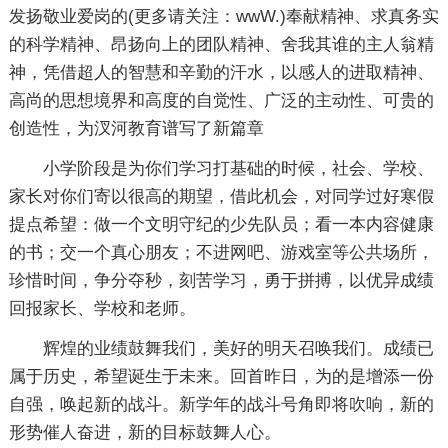
发扬敬业爱岗的(更多请关注：wwW.)奉献精神、求真务实
的科学精神、昂扬向上的团队精神、舍我其谁的主人翁精
神，凭借超人的智慧和辛勤的汗水，以感人的进取精神、
高尚的思想境界和高度的自觉性、广泛的主动性、可贵的
创造性，为汊河教育谱写了新篇章
小学阶段是为你们学习打基础的时候，社会、学校、
家长对你们寄以很高的期望，借此机会，对同学过好寒假
提点希望：做一个文明守纪的少先队员；看一本内容健康
的书；交一个真心朋友；不进网吧、游戏室等公共场所，
珍惜时间，争分夺秒，刻苦学习，勇于拼搏，以优异成绩
回报家长、学校和老师。
辉煌的业绩鼓舞我们，美好的明天召唤我们。成绩已
属于历史，希望诞生于未来。回首昨日，为的是增添一份
自强，唤起新的战斗。新学年的战斗号角即将吹响，新的
形势催人奋进，新的目标鼓舞人心。