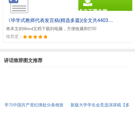
点击下载文档
文档为doc格式
《毕学式教师代表发言稿(精选多篇)(全文共4403字).doc》
将本文的Word文档下载到电脑，方便收藏和打印
推荐度：
讲话致辞图文推荐
学习中国共产党纪律处分条例发
新版大学学生会竞选演讲稿【多
言交流材料(全文共815字)
篇】(全文共5628字)