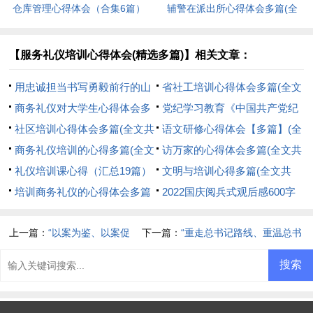
仓库管理心得体会（合集6篇）
辅警在派出所心得体会多篇(全
(全文共11031字)
文共7685字)
【服务礼仪培训心得体会(精选多篇)】相关文章：
用忠诚担当书写勇毅前行的山
省社工培训心得体会多篇(全文
西答卷个人新版观后感心得多篇
商务礼仪对大学生心得体会多
共4777字)
党纪学习教育《中国共产党纪
(全文共6309字)
篇(全文共4600字)
社区培训心得体会多篇(全文共
律处分条例》重要性的学习心得
语文研修心得体会【多篇】(全
8800字)
商务礼仪培训的心得多篇(全文
(全文共1413字)
文共6909字)
访万家的心得体会多篇(全文共
共14189字)
礼仪培训课心得（汇总19篇）
6115字)
文明与培训心得多篇(全文共
(全文共23464字)
培训商务礼仪的心得体会多篇
5547字)
2022国庆阅兵式观后感600字
(全文共9496字)
精品多篇(全文共5506字)
上一篇：
“以案为鉴、以案促
下一篇：
“重走总书记路线、重温总书
改”警示教育月活动总结(全文
记指示”主题党日活动心得体会(全文
共1235字)
共500字)