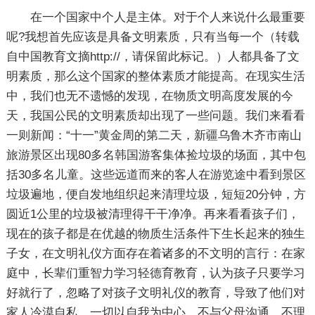
在一个国家中个人是主体。对于个人来说什么最重要
呢?我想首先应该是具备文明素质，只有当每一个（转载
自中国教育文摘http://，请保留此标记。）人都具备了文
明素质，那么这个国家的整体素质才能提高。在现实生活
中，我们也无不遗憾的发现，在物质文明高度发展的今
天，我国公民的文明素质却出现了一些问题。我们来看看
一则新闻：“十一”黄金周的第二天，新疆乌鲁木齐市南山
旅游景区出现80多名韩国游客集体捡垃圾的场面，其中包
括30多名儿童。这些远道而来的客人在游览途中看到景区
垃圾遍地，便自发地组织起来清理垃圾，短短20分钟，方
圆近1公里的垃圾被清理得干干净净。再来看看孩子们，
现在的孩子都是在优越的物质生活条件下生长起来的独生
子女，在文明礼仪方面存在着诸多的不文明的言行：在家
庭中，长辈们重智力学习轻德育教育，认为孩子只要学习
好就行了，忽略了对孩子文明礼仪的教育，导致了他们对
家人冷漠自私，一切以自我为中心，不与父母沟通，不理