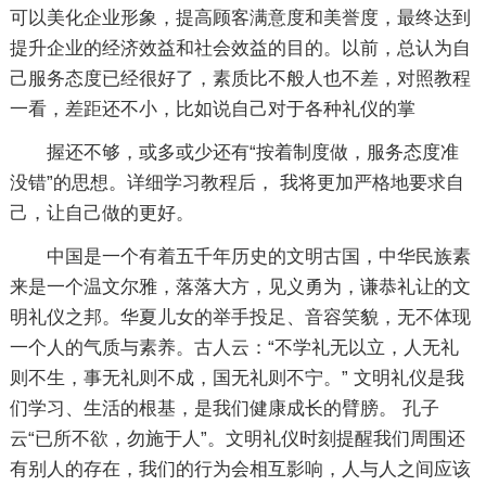
可以美化企业形象，提高顾客满意度和美誉度，最终达到
提升企业的经济效益和社会效益的目的。以前，总认为自
己服务态度已经很好了，素质比不般人也不差，对照教程
一看，差距还不小，比如说自己对于各种礼仪的掌
握还不够，或多或少还有“按着制度做，服务态度准
没错”的思想。详细学习教程后， 我将更加严格地要求自
己，让自己做的更好。
中国是一个有着五千年历史的文明古国，中华民族素
来是一个温文尔雅，落落大方，见义勇为，谦恭礼让的文
明礼仪之邦。华夏儿女的举手投足、音容笑貌，无不体现
一个人的气质与素养。古人云：“不学礼无以立，人无礼
则不生，事无礼则不成，国无礼则不宁。” 文明礼仪是我
们学习、生活的根基，是我们健康成长的臂膀。 孔子
云“已所不欲，勿施于人”。文明礼仪时刻提醒我们周围还
有别人的存在，我们的行为会相互影响，人与人之间应该