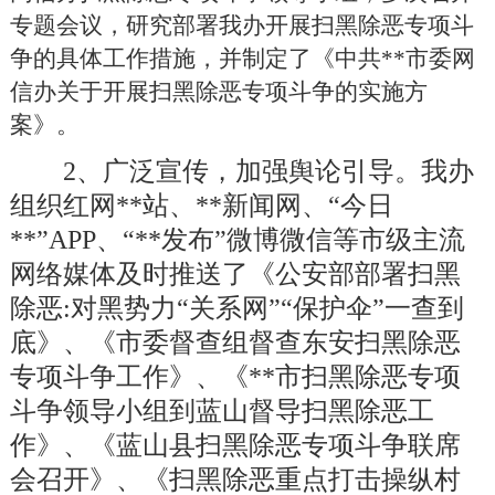
专题会议，研究部署我办开展扫黑除恶专项斗
争的具体工作措施，
并
制定了《中共**市委网
信办关于开展扫黑除恶专项斗争的实施方
案》。
2、广泛宣传，加强舆论引导。
我办
组织红网**站、**新闻网、
“今日
**”APP、“**发布”微博微信等市级主流
网络媒体及时推送了《公安部部署扫黑
除恶:对黑势力“关系网”“保护伞”一查到
底》
、
《市委督查组督查东安扫黑除恶
专项斗争工作》
、
《**市扫黑除恶专项
斗争领导小组到蓝山督导扫黑除恶工
作》
、
《蓝山县扫黑除恶专项斗争联席
会召开》
、
《扫黑除恶重点打击操纵村