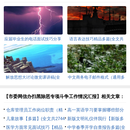
应届毕业生的电话面试技巧分享
语言表达技巧精品多篇(全文共
(全文共3555字)
9049字)
解放思想大讨论微党课讲稿(全
中文商务电子邮件格式（通用多
文共1336字)
篇）(全文共2381字)
【市委网信办扫黑除恶专项斗争工作情况汇报】相关文章：
仓库管理员工作岗位职责（精
高一英语学习要掌握哪些部分
品多篇）(全文共1764字)
儿童故事【多篇】(全文共2744
(全文共959字)
新版文明礼仪伴我行【新版多
字)
医学方面常见面试技巧【精品
篇】(全文共2798字)
中学春季开学自查报告多篇(全