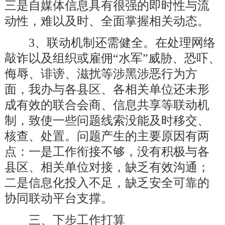
三是自媒体信息具有很强的即时性与流
动性，
难以
及时、全面掌握相关动态。
3、联动机制还需健全。
在处理网络
敲诈以及组织或雇佣
“水军”威胁、恐吓、
侮辱、诽谤、滋扰等涉黑涉恶行为方
面，
我办
与各县区、
各
相关单位还未形
成有效的联合会商、信息共享等联动机
制，致使一些问题线索没能及时移交、
核查、处置。问题产生的主要原因有两
点：一是
工作衔接不够，
没有积极与各
县区、相关单位对接，
缺乏有效沟通
；
二是信息化投入不足，缺乏安全可靠的
协同联动平台支撑。
三、下步工作打算