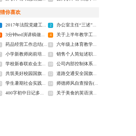
猜你喜欢
2017年法院党建工作总结范文_法院党建工作总结2017(全文共5784字)
办公室主任“三述”报告(全文共2002字)
1
2
3分钟ted演讲稿做自己多篇(全文共5020字)
关于上半年教学工作总结汇编七篇(全文共11588字)
3
4
药品经营工作总结(精选多篇)(全文共8098字)
六年级上体育教学计划(全文共3486字)
5
6
小学新教师岗前培训心得工作总结(全文共4085字)
销售个人简短述职报告6篇(全文共8491字)
7
8
学校新春联欢会主持词(全文共7103字)
公司内部控制体系评价报告(全文共6454字)
9
10
共筑美好校园国旗下讲话稿(全文共4366字)
道路交通安全国旗下演讲话稿(全文共2634字)
1
12
学生暑期社会实践总结(全文共21451字)
师德师风自查报告(全文共10969字)
3
14
400字初中日记多篇(全文共2944字)
关于美食的英语演讲稿多篇(全文共1078字)
5
16