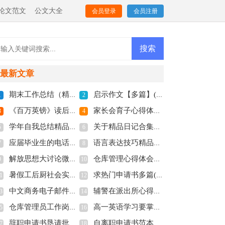
论文范文
公文大全
会员登录
会员注册
最新文章
期末工作总结（精彩多篇）(全文共5521字)
启示作文【多篇】(全文共1400字)
1
2
《百万英镑》读后感精品多篇(全文共5067字)
家长会育子心得体会优质多篇(全文共7714字)
3
4
学年自我总结精品精彩多篇(全文共8656字)
关于精品日记合集多篇(全文共4526字)
5
6
应届毕业生的电话面试技巧分享(全文共3555字)
语言表达技巧精品多篇(全文共9049字)
7
8
解放思想大讨论微党课讲稿(全文共1336字)
仓库管理心得体会（合集6篇）(全文共11031字)
9
10
暑假工后厨社会实践报告新版多篇(全文共8094字)
求热门申请书多篇(全文共3968字)
1
12
中文商务电子邮件格式（通用多篇）(全文共2381字)
辅警在派出所心得体会多篇(全文共7685字)
3
14
仓库管理员工作岗位职责（精品多篇）(全文共1764字)
高一英语学习要掌握哪些部分(全文共959字)
5
16
辞职申请书恳请批准【精品多篇】(全文共1993字)
自离职申请书范本多篇(全文共4524字)
7
18