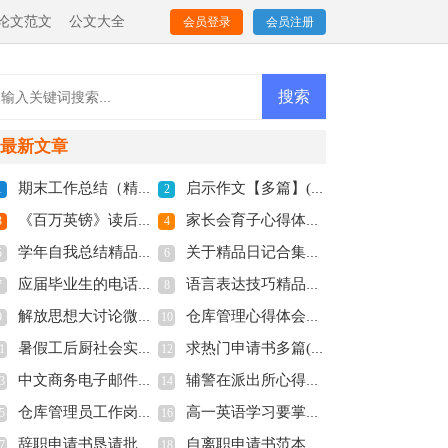
论文范文
公文大全
会员登录
会员注册
最新文章
期末工作总结（精彩多篇）(全文共5521字)
启示作文【多篇】(全文共1400字)
1
2
《百万英镑》读后感精品多篇(全文共5067字)
家长会育子心得体会优质多篇(全文共7714字)
3
4
学年自我总结精品精彩多篇(全文共8656字)
关于精品日记合集多篇(全文共4526字)
5
6
应届毕业生的电话面试技巧分享(全文共3555字)
语言表达技巧精品多篇(全文共9049字)
7
8
解放思想大讨论微党课讲稿(全文共1336字)
仓库管理心得体会（合集6篇）(全文共11031字)
9
10
暑假工后厨社会实践报告新版多篇(全文共8094字)
求热门申请书多篇(全文共3968字)
1
12
中文商务电子邮件格式（通用多篇）(全文共2381字)
辅警在派出所心得体会多篇(全文共7685字)
3
14
仓库管理员工作岗位职责（精品多篇）(全文共1764字)
高一英语学习要掌握哪些部分(全文共959字)
5
16
辞职申请书恳请批准【精品多篇】(全文共1993字)
自离职申请书范本多篇(全文共4524字)
7
18