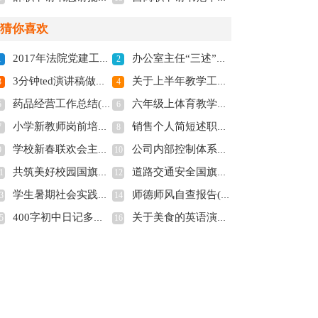
猜你喜欢
2017年法院党建工作总结范文_法院党建工作总结2017(全文共5784字)
办公室主任“三述”报告(全文共2002字)
1
2
3分钟ted演讲稿做自己多篇(全文共5020字)
关于上半年教学工作总结汇编七篇(全文共11588字)
3
4
药品经营工作总结(精选多篇)(全文共8098字)
六年级上体育教学计划(全文共3486字)
5
6
小学新教师岗前培训心得工作总结(全文共4085字)
销售个人简短述职报告6篇(全文共8491字)
7
8
学校新春联欢会主持词(全文共7103字)
公司内部控制体系评价报告(全文共6454字)
9
10
共筑美好校园国旗下讲话稿(全文共4366字)
道路交通安全国旗下演讲话稿(全文共2634字)
1
12
学生暑期社会实践总结(全文共21451字)
师德师风自查报告(全文共10969字)
3
14
400字初中日记多篇(全文共2944字)
关于美食的英语演讲稿多篇(全文共1078字)
5
16