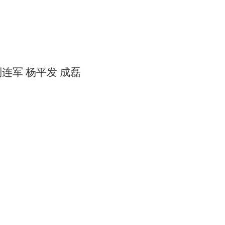
刘连军 杨平发 成磊