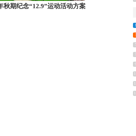
年秋期纪念“12.9”运动
活动方案
1
1
1