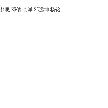
梦思 邓倩 余洋 邓远坤 杨铭