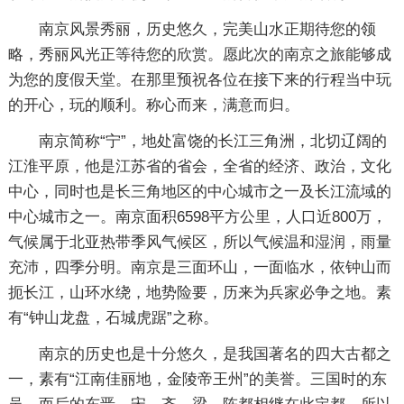
南京风景秀丽，历史悠久，完美山水正期待您的领
略，秀丽风光正等待您的欣赏。愿此次的南京之旅能够成
为您的度假天堂。在那里预祝各位在接下来的行程当中玩
的开心，玩的顺利。称心而来，满意而归。
南京简称“宁”，地处富饶的长江三角洲，北切辽阔的
江淮平原，他是江苏省的省会，全省的经济、政治，文化
中心，同时也是长三角地区的中心城市之一及长江流域的
中心城市之一。南京面积6598平方公里，人口近800万，
气候属于北亚热带季风气候区，所以气候温和湿润，雨量
充沛，四季分明。南京是三面环山，一面临水，依钟山而
扼长江，山环水绕，地势险要，历来为兵家必争之地。素
有“钟山龙盘，石城虎踞”之称。
南京的历史也是十分悠久，是我国著名的四大古都之
一，素有“江南佳丽地，金陵帝王州”的美誉。三国时的东