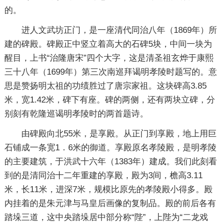
的。
进人文武坊正门，是一座清代同治八年（1869年）所
建的碑殿。碑殿正中竖立着高大的石碑5块，中间一块为
醒目，上书“治隆唐宋”四个大字，这是清圣祖玄烨于康熙
三十八年（1699年）第三次南巡拜谒明孝陵时题写的。意
思是赞扬明太祖的功绩胜过了唐宗家祖。这块碑高3.85
米，宽1.42米，碑下有座。碑的两侧，还有两块立碑，分
别刻有乾隆巡谒明孝陵时的两首题诗。
由碑殿向北55米，是享殿。从正门到享殿，地上用巨
石铺成一条宽1．6米的御道。享殿原名孝陵殿，是明孝陵
的主要建筑，于洪武十六年（1383年）建成。我们此刻看
到的是清同治十二年重建的享殿，殿为3间，檐高3.11
米，长11米，进深7米，规模比原先的孝陵殿小得多。殿
内挂着的是朱元津与马皇后画像的复制品。殿的前后各有
踏垛三道，这中央踏垛居中部分称“陛”，上陛为“二龙戏