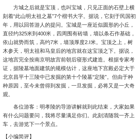
方城之后就是宝顶，也叫宝城，只见正面的石壁上横
刻着“此山明太祖之墓”7个楷书大字。据说，它刻于民国初
年，用以回答游人的提问。宝城是一座近似圆形的小丘，
直径约325米到400米，四周围有砖墙，墙以条石作基础，
依山就势而筑，高约7米，墙顶厚度2.I米。宝顶之上，树
木参天，明太祖和马皇后的地宫就在这宝顶之下。据说，
这地宫完全按南京明故宫前朝后寝形式建造。根据专家考
证，据陵墓地面建筑的规模估计，这座地下宫殿必定大于
北京昌平十三陵中已发掘的第十个陵墓“定陵”。但由于种
种原因，至今未曾得到发掘，一旦发掘，必将又是一大奇
观。
各位游客：明孝陵的导游讲解就到此结束，大家如果
有什么问题要问，我将尽量满足你们。此刻清随我一齐上
车，去游览下一个景点。
【小编简评】