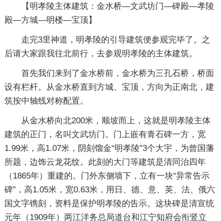
【明孝陵主体建筑：金水桥—文武坊门—碑殿—孝陵
殿—方城—明楼—宝顶】
走完3里神道，明孝陵的引导建筑便参观完毕了。之
后请大家跟我往北前行，去参观明孝陵的主体建筑。
首先我们来到了金水桥前，金水桥为三孔石桥，桥面
设有栏杆。从金水桥直到方城、宝顶，方向为正南北，建
筑按中轴线对称配置。
从金水桥向北200米，顺坡而上，这就是明孝陵主体
建筑的正门，名叫文武坊门。门上嵌有青石碑一方，宽
1.99米，高1.07米，阴刻馏金“明孝陵”3个大宇，为曾国藩
所题，边饰云龙花纹。此刻的大门等建筑是清同治四年
（1865年）重建的。门外东侧墙下，立有一块“异常告示
碑”，高1.05米，宽0.63米，用日、德、意、英、法、俄六
国文字镌刻，资料是保护明孝陵的告示。这块碑是清宣统
元年（1909年）两江洋务总局道台和江宁知府会衔竖立