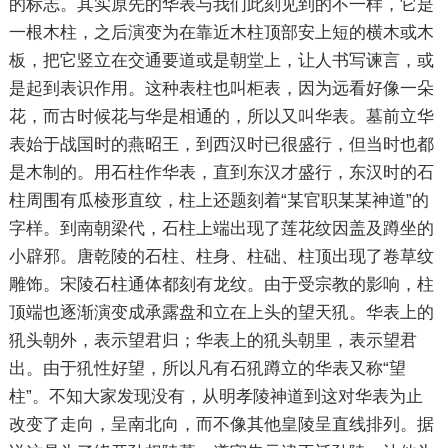
的标志。其实原先的华表与我们此刻见到的不一样，它是
一根木柱，之后演变为在靠近木柱顶部安上短的横木或木
板，把它竖立在交通要道或是朝堂上，让人书写谏言，或
是起到表识作用。这种表柱也叫柜表，因为远看好像一朵
花，而古时候花与华是相通的，所以又叫华表。墓前立华
表始于战国时的燕昭王，到西汉时已很盛行，但当时也都
是木制的。用石柱作华表，直到东汉才盛行，东汉时的石
柱周围有瓜棱形直纹，柱上还题刻着“某官职某某神道”的
字样。到南朝梁代，石柱上端出现了莲花纹因盖及蹲坐的
小辟邪。唐乾陵的石柱、柱身、柱础、柱顶出现了卷草纹
雕饰。宋陵石柱通体都刻有龙纹。由于受宗教的影响，柱
顶端也逐渐演变成承露盘和立在上头的望天犼。华表上的
犼头朝外，表示望君归；华表上的犼头朝里，表示望君
出。由于犼性好望，所以凡有石犼蹲立的华表又称“望
柱”。不知大家发现没有，从明孝陵神道到这对华表为止
改变了走向，呈南北向，而不像其他皇陵呈直线排列。据