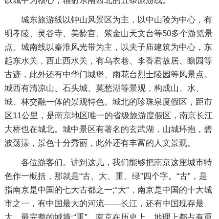
以城中为核心，辐射东南西北的五条旅游线。
城东旅游线以钟山风景区为主，以中山陵为中心，有
明孝陵、灵谷寺、美龄宫、紫金山天文台等50多个游览景
点。城南线以秦淮风光带为主，以夫子庙建筑为中心，东
起东水关，西止西水关，有乌衣巷、李香君故居、瞻园等
古迹，此外还有中华门城堡、雨花台烈士陵园等风景点。
城西有清凉山、石头城、莫愁湖等景观，构成山、水、
城、林交融一体的景观特色。城北的珍珠泉度假区，距市
区11公里，是南京地区唯一的省级旅游度假区，南京长江
大桥也在城北。城中景区有著名的玄武湖，山城环抱，碧
波荡漾，景色十分秀丽，此外还有丰富的人文景观。
各位游客们。讲到这儿，我们能够把南京这座城市特
色作一概括，那就是“古、大、重、绿”四个字。“古”，是
指南京是中国的七大古都之一;“大”，南京是中国的十大城
市之一，有中国最大的河流――长江，还有中国现存最
大、最完整的城墙;“重”，南京在历史上、地理上都占有重