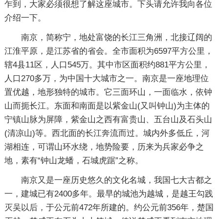
乍到，大家必须很想了解这座城市。下头请允许我向各位
介绍一下。
南京，简称宁，地处富饶的长江三角洲，北接辽阔的
江淮平原，是江苏省的省会。全市面积为6597平方公里，
辖4县11区，人口545万。其中市区面积约881平方公里，
人口270多万，为中国十大城市之一。南京是一座地理位
置优越，地形独特的城市。它三面环山，一面临水，依钟
山而扼长江。东面和南面是以紫金山(又叫钟山)为主体的
宁镇山脉为屏障，紫金山之西有富贵山、五台山及石头山
(清凉山)等。西北面的长江奔流而过。城内外多低丘，河
湖相连，可谓山环水绕，地势险要，历来为兵家必争之
地，素有“钟山龙蟠，石城虎踞”之称。
南京又是一座历史悠久的文化名城，我国七大古都之
一，建城已有2400多年。最早的城池为越城，是越王勾践
灭吴以后，于公元前472年所建的。约公元前356年，楚国