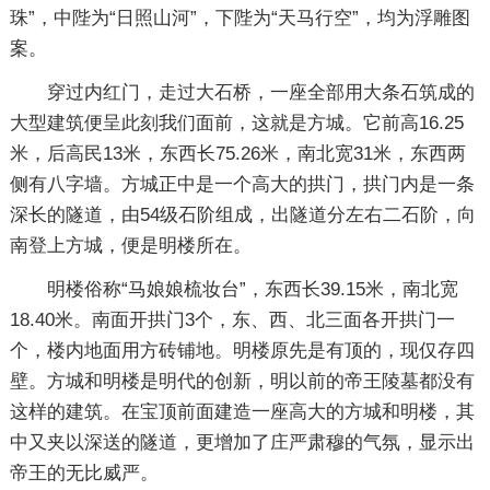
珠”，中陛为“日照山河”，下陛为“天马行空”，均为浮雕图
案。
穿过内红门，走过大石桥，一座全部用大条石筑成的
大型建筑便呈此刻我们面前，这就是方城。它前高16.25
米，后高民13米，东西长75.26米，南北宽31米，东西两
侧有八字墙。方城正中是一个高大的拱门，拱门内是一条
深长的隧道，由54级石阶组成，出隧道分左右二石阶，向
南登上方城，便是明楼所在。
明楼俗称“马娘娘梳妆台”，东西长39.15米，南北宽
18.40米。南面开拱门3个，东、西、北三面各开拱门一
个，楼内地面用方砖铺地。明楼原先是有顶的，现仅存四
壁。方城和明楼是明代的创新，明以前的帝王陵墓都没有
这样的建筑。在宝顶前面建造一座高大的方城和明楼，其
中又夹以深送的隧道，更增加了庄严肃穆的气氛，显示出
帝王的无比威严。