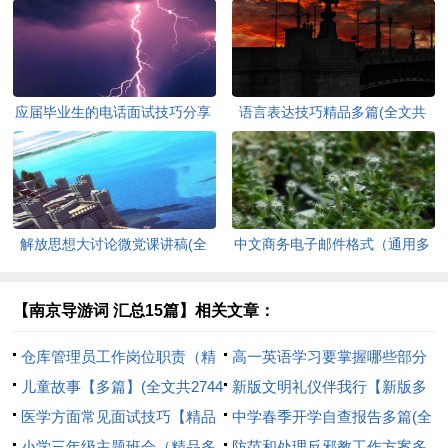
应届毕业生的电话面试技巧分享
语言表达技巧精品多篇(全文共
(全文共3555字)
9049字)
解放思想大讨论微党课讲稿(全
中文商务电子邮件格式（通用多
文共1336字)
篇）(全文共2381字)
【南京导游词 汇总15篇】相关文章：
仓库管理员工作岗位职责（精
高一英语学习要掌握哪些部分
品多篇）(全文共1764字)
儿童故事【多篇】(全文共2744
(全文共959字)
新版文明礼仪伴我行【新版多
字)
医学方面常见面试技巧【精品
篇】(全文共2798字)
中学春季开学自查报告多篇(全
多篇】(全文共1902字)
小学三年级主题班会（精品多
文共9412字)
防范和处理反邪教工作方案多