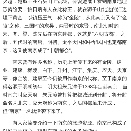
灭越，楚威王在石头山上筑城。传说楚威王看到南京地理
形势险要，怕日后有人在此称王，就在狮子山北边的江边
埋下黄金，以镇压王气，称为“金陵”，从此南京又有了“金
陵”之称。三国时的东吴，两晋时的东晋，南北朝时的
宋、齐、梁、陈先后在南京建都，这就是“六朝古都”。之
后，五代时的南唐、明初、太平天国和中华民国也定都南
京，这又使南京成了“十朝都会”。
南京曾有许多名称，历史上流传下来的有金陵、建
业、建康、秫陵、白下、升州、江宁、集庆、应天、天京
等，像金陵、建康至今仍被用作南京的代称。至于南京的
得名源于明朝初年，明太祖朱元津于1368年定都南京，当
时南京叫应天府。朱元漳曾打算把都城迁到开封，将开封
命名为北京，应天府称为南京，之后国都虽未迁成，
但“南京”一名就沿袭下来了。
向大家简要介绍一下南京的旅游资源。南京已构成了