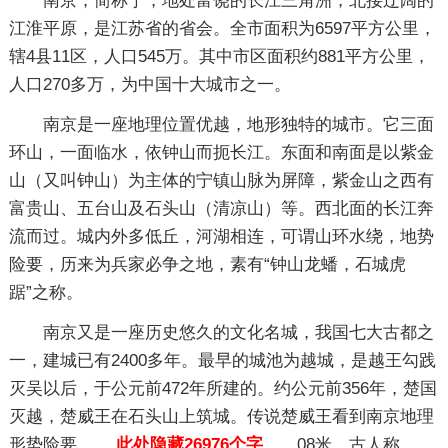
南京，简称宁，地处富饶的长江三角洲，北接辽阔的
江淮平原，是江苏省的省会。全市面积为6597平方公里，
辖4县11区，人口545万。其中市区面积约881平方公里，
人口270多万，为中国十大城市之一。
南京是一座地理位置优越，地形独特的城市。它三面
环山，一面临水，依钟山而扼长江。东面和南面是以紫金
山（又叫钟山）为主体的宁镇山脉为屏障，紫金山之西有
富贵山、五台山及石头山（清凉山）等。西北面的长江奔
流而过。城内外多低丘，河湖相连，可谓山环水绕，地势
险要，历来为兵家必争之地，素有“钟山龙蟠，石城虎
踞”之称。
南京又是一座历史悠久的文化名城，我国七大古都之
一，建城已有2400多年。最早的城池为越城，是越王勾践
灭吴以后，于公元前472年所建的。约公元前356年，楚国
灭越，楚威王在石头山上筑城。传说楚威王看到南京地理
形势险要
……此处隐藏26976个字……
08米，古人称