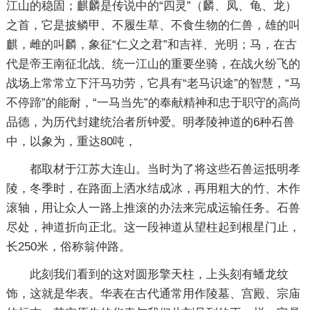
江山的稳固；麒麟是传说中的“四灵”（麟、凤、龟、龙）
之首，它是披鳞甲、不履生草、不食生物的仁兽，雄的叫
麒，雌的叫麟，象征“仁义之君”和吉祥、光明；马，在古
代是帝王南征北战、统一江山的重要坐骑，在战火纷飞的
战场上常常立下汗马功劳，它具有“老马识途”的智慧，“马
不停蹄”的能耐，“一马当先”的奉献精神和忠于职守的高尚
品德，为历代封建统治者所钟爱。明孝陵神道的6种石兽
中，以象为，重达80吨，
都取材于江苏大连山。当时为了将这些石兽运抵明孝
陵，冬季时，在路面上洒水结成冰，再用粗大的竹、木作
滚轴，用让众人一路上推滚的办法来完成运输任务。石兽
尽处，神道折向正北。这一段神道从望柱起到根星门止，
长250米，俗称翁仲路。
此刻我们看到的这对圆形擎天柱，上头刻有蟠龙纹
饰，这就是华表。华表在古代通常用作陵墓、宫殿、宗庙