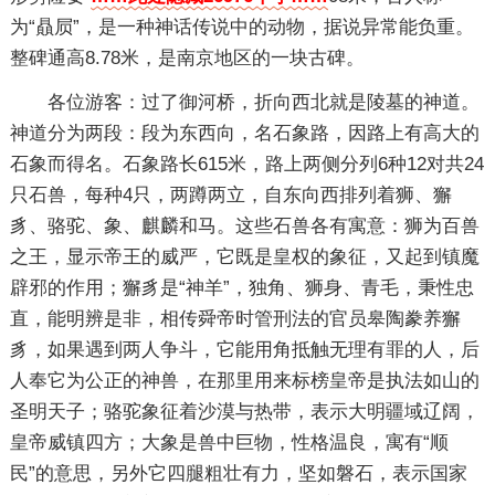
为“贔屃”，是一种神话传说中的动物，据说异常能负重。
整碑通高8.78米，是南京地区的一块古碑。
各位游客：过了御河桥，折向西北就是陵墓的神道。
神道分为两段：段为东西向，名石象路，因路上有高大的
石象而得名。石象路长615米，路上两侧分列6种12对共24
只石兽，每种4只，两蹲两立，自东向西排列着狮、獬
豸、骆驼、象、麒麟和马。这些石兽各有寓意：狮为百兽
之王，显示帝王的威严，它既是皇权的象征，又起到镇魔
辟邪的作用；獬豸是“神羊”，独角、狮身、青毛，秉性忠
直，能明辨是非，相传舜帝时管刑法的官员皋陶豢养獬
豸，如果遇到两人争斗，它能用角抵触无理有罪的人，后
人奉它为公正的神兽，在那里用来标榜皇帝是执法如山的
圣明天子；骆驼象征着沙漠与热带，表示大明疆域辽阔，
皇帝威镇四方；大象是兽中巨物，性格温良，寓有“顺
民”的意思，另外它四腿粗壮有力，坚如磐石，表示国家