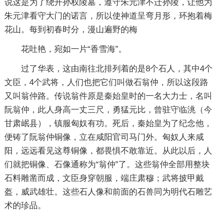
说这是为了绕开孙权陵墓，遵守朱元津不迁孙陵，让他为
朱元津看守大门的诺言，所以使神道呈弯月形，环抱着梅
花山。每到初春时分，漫山遍野的梅
花吐艳，宛如一片“香雪海”。
过了华表，这由南往北排列着的是8个石人，其中4个
文臣，4个武将，人们也把它们叫做石翁仲，所以这段路
又叫翁仲路。传说翁件原是秦始皇时的一名大力士，名叫
阮翁仲，此人身高一丈三尺，勇猛元比，曾驻守临洮（今
甘肃岷县），镇服匈奴有功。死后，秦始皇为了纪念他，
便铸了阮翁仲铜像，立在咸阳官司马门外。匈奴人来咸
阳，远远看见这尊铜像，都畏惧不敢靠近。从此以后，人
们就把铜像、石像通称为“翁仲”了。这些翁仲全部用整块
石料雕凿而成，文臣身穿朝服，端庄肃穆；武将披甲戴
盔，威武雄壮。这些石人像和前面的石兽同为明代石雕艺
术的珍品。