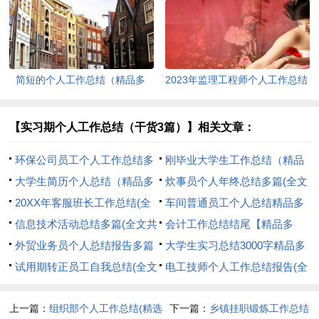
(全文共9165字)
篇）(全文共12424字)
简短的个人工作总结（精品多
2023年监理工程师个人工作总结
篇）(全文共6241字)
（多篇）(全文共21987字)
【实习期个人工作总结（干货3篇）】相关文章：
环保公司员工个人工作总结多
刚毕业大学生工作总结（精品
篇(全文共3539字)
大学生简历个人总结（精品多
多篇）(全文共8438字)
炊事员个人年终总结多篇(全文
篇）(全文共3720字)
20XX年客服班长工作总结(全
共3570字)
车间普通员工个人总结精品多
文共925字)
信息技术活动总结多篇(全文共
篇(全文共3046字)
会计工作总结结尾【精品多
20352字)
外贸业务员个人总结报告多篇
篇】(全文共10230字)
大学生实习总结3000字精品多
(全文共7736字)
试用期转正员工自我总结(全文
篇(全文共26736字)
电工技师个人工作总结报告(全
共5907字)
文共7221字)
上一篇：
组织部个人工作总结(精选
下一篇：
乡镇挂职锻炼工作总结