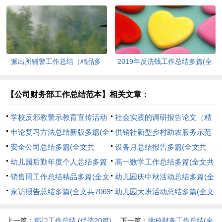
文共5521字)
文共8656字)
派出所辅警工作总结（精品多
2019年反洗钱工作总结多篇(全
篇）(全文共8847字)
文共8301字)
【公司财务部工作总结范本】相关文章：
学校反邪教警示教育宣传活动
社会实践的调研报告论文（精
总结(全文共659字)
申论复习方法总结新版多篇(全
品多篇）(全文共12852字)
供销社新型乡村助农服务示范
文共1716字)
安全公司总结多篇(全文共
体系建设工作总结(全文共2412
设备月总结报告多篇(全文共
25672字)
幼儿园后勤年度个人总结多篇
字)
11067字)
高一数学工作总结多篇(全文共
(全文共6922字)
销售周工作总结精品多篇(全文
14021字)
幼儿园庆中秋活动总结多篇(全
共4579字)
家访报告总结多篇(全文共7069
文共4589字)
幼儿园大班活动总结多篇(全文
字)
共14866字)
上一篇：
部门工作总结 (优选20篇)
下一篇：
学校财务工作总结(全